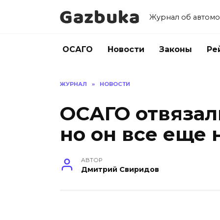
Перейти
к
Журнал об автомо
содержанию
ОСАГО
Новости
Законы
Ре
ЖУРНАЛ
»
НОВОСТИ
ОСАГО отвязали
но он все еще
АВТОР
Дмитрий Свиридов