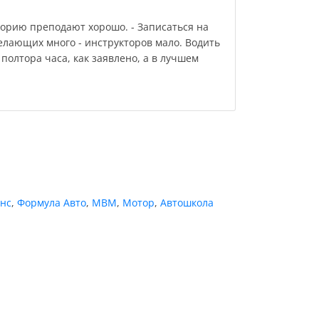
еорию преподают хорошо. - Записаться на
елающих много - инструкторов мало. Водить
 полтора часа, как заявлено, а в лучшем
нс
,
Формула Авто
,
МВМ
,
Мотор
,
Автошкола