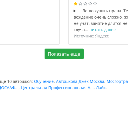
+ Легко купить права. Т
вождение очень сложно, ж
не учат, занятие длится не
случа...
читать далее
Источник: Яндекс
Показать еще
ещё 10 автошкол:
Обучение
,
Автошкола Джек Москва
,
Мосгортра
ДОСААФ...
,
Центральная Профессиональная А...
,
Лайк
.