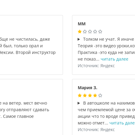
ММ
бще не чистилась, даже
Толком не учат. Я иначе
 был, только орал и
Теория -это видео уроки,к
Нексии. Второй инструктор
Практика -это куда не зап
не показ...
читать далее
Источник: Яндекс
Мария З.
 на ветер. мест вечно
В автошколе на нахимов
огу отправляют сдавать
чем приемлемой цене за об
. Самое главное
акции что то вроде привед
можно отмет...
читать дале
Источник: Яндекс