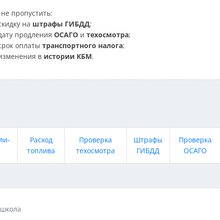
не пропустить:
скидку на
штрафы ГИБДД
;
дату продления
ОСАГО
и
техосмотра
;
срок оплаты
транспортного налога
;
изменения в
истории КБМ
.
ли-
Расход
Проверка
Штрафы
Проверка
топлива
техосмотра
ГИБДД
ОСАГО
ошкола