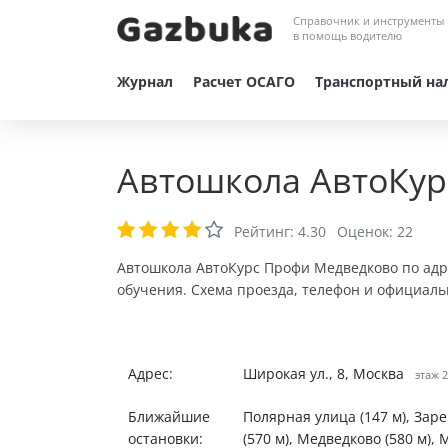
Справочник и инструменты
в помощь водителю
Журнал
Расчет ОСАГО
Транспортный на
Автошкола АвтоКур
Рейтинг:
4.30
Оценок:
22
Автошкола АвтоКурс Профи Медведково по адре
обучения. Схема проезда, телефон и официаль
Адрес:
Широкая ул., 8, Москва
этаж 2
Ближайшие
Полярная улица (147 м), Зар
остановки:
(570 м), Медведково (580 м),