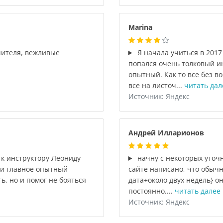
Marina
чителя, вежливые
Я начала учиться в 2017
попался очень толковый и
опытный. Как то все без в
все на листоч...
читать дал
Источник: Яндекс
Андрей Илларионов
к инструктору Леониду
начну с некоторых уточн
 и главное опытный
сайте написано, что обычн
ь, но и помог не бояться
дата+около двух недель} он
постоянно....
читать далее
Источник: Яндекс