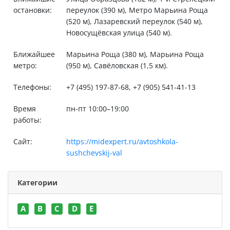
остановки:
переулок (390 м), Метро Марьина Роща
(520 м), Лазаревский переулок (540 м),
Новосущёвская улица (540 м).
Ближайшее
Марьина Роща (380 м), Марьина Роща
метро:
(950 м), Савёловская (1,5 км).
Телефоны:
+7 (495) 197-87-68, +7 (905) 541-41-13
Время
пн-пт 10:00–19:00
работы:
Сайт:
https://midexpert.ru/avtoshkola-
sushchevskij-val
Категории
A
B
C
D
E