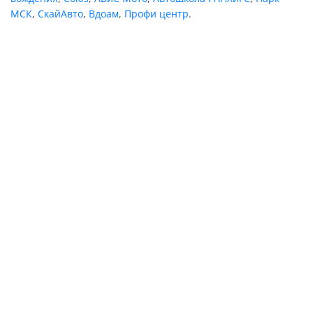
МСК
,
СкайАвто
,
Вдоам
,
Профи центр
.