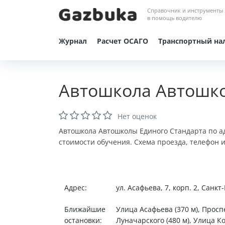
Справочник и инструменты
в помощь водителю
Журнал
Расчет ОСАГО
Транспортный на
Автошкола Автошко
Нет оценок
Автошкола Автошколы Единого Стандарта по адр
стоимости обучения. Схема проезда, телефон 
Адрес:
ул. Асафьева, 7, корп. 2, Санк
Ближайшие
Улица Асафьева (370 м), Просп
остановки:
Луначарского (480 м), Улица Ко