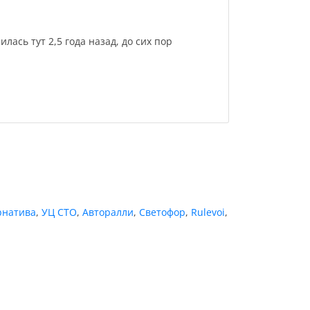
лась тут 2,5 года назад, до сих пор
рнатива
,
УЦ СТО
,
Авторалли
,
Светофор
,
Rulevoi
,