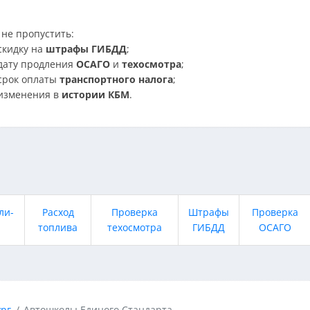
не пропустить:
скидку на
штрафы ГИБДД
;
дату продления
ОСАГО
и
техосмотра
;
срок оплаты
транспортного налога
;
изменения в
истории КБМ
.
ли-
Расход
Проверка
Штрафы
Проверка
топлива
техосмотра
ГИБДД
ОСАГО
рг
Автошколы Единого Стандарта