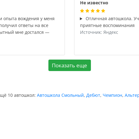
Не известно
 и опыта вождения у меня
Отличная автошкола. Учи
получил ответы на все
приятные воспоминания
пытный мне достался —
Источник: Яндекс
Показать еще
ещё 10 автошкол:
Автошкола Смольный
,
Дебют
,
Чемпион
,
Альте