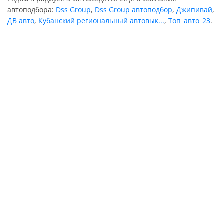
автоподбора:
Dss Group
,
Dss Group автоподбор
,
Джипивай
,
ДВ авто
,
Кубанский региональный автовык...
,
Топ_авто_23
.