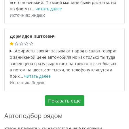
всего новенький. По моей машине были расчёты, но
по факту н...
читать далее
Источник: Яндекс
Дормидон Пшткевич
Афиристы звонят зазывают народ в салон говорят
о заниженой цене автомобиля но как только ты туда
зашел цена сразу выростает на тристо тысяч больше
а потом на шестьсот тысяч,по телефону клянутся а
прих...
читать далее
Источник: Яндекс
Показать еще
Автоподбор рядом
Рядом в радиусе 5 км находятся ещё 6 компаний