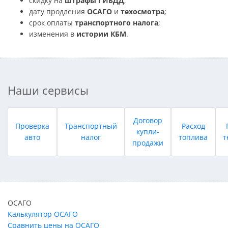
скидку на
штрафы ГИБДД
;
дату продления
ОСАГО
и
техосмотра
;
срок оплаты
транспортного налога
;
изменения в
истории КБМ
.
Наши сервисы
Договор
Проверка
Транспортный
Расход
купли-
авто
налог
топлива
т
продажи
ОСАГО
Калькулятор ОСАГО
Сравнить цены на ОСАГО