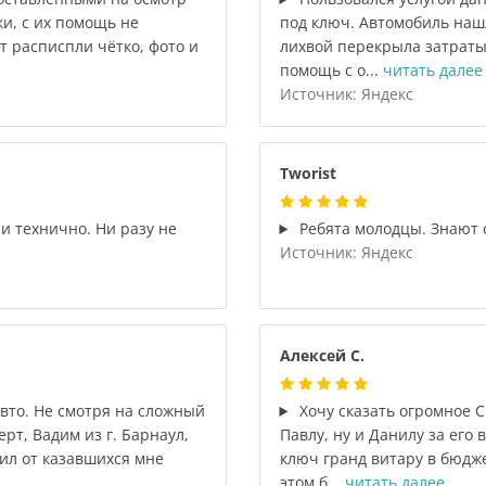
и, с их помощь не
под ключ. Автомобиль наш
т расписпли чётко, фото и
лихвой перекрыла затраты 
помощь с о...
читать далее
Источник: Яндекс
Tworist
и технично. Ни разу не
Ребята молодцы. Знают с
Источник: Яндекс
Алексей С.
вто. Не смотря на сложный
Хочу сказать огромное 
рт, Вадим из г. Барнаул,
Павлу, ну и Данилу за его 
рил от казавшихся мне
ключ гранд витару в бюдже
этом б...
читать далее