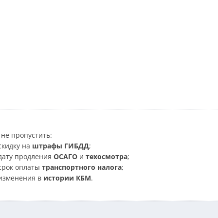
не пропустить:
скидку на
штрафы ГИБДД
;
дату продления
ОСАГО
и
техосмотра
;
срок оплаты
транспортного налога
;
изменения в
истории КБМ
.