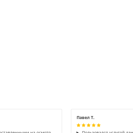
Павел Т.
оставленными на осмотр
Пользовался услугой да