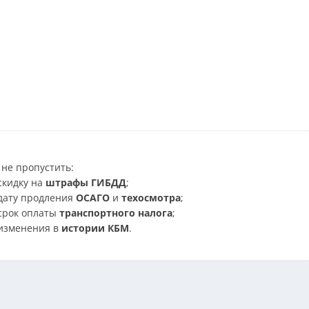
не пропустить:
скидку на
штрафы ГИБДД
;
дату продления
ОСАГО
и
техосмотра
;
срок оплаты
транспортного налога
;
изменения в
истории КБМ
.