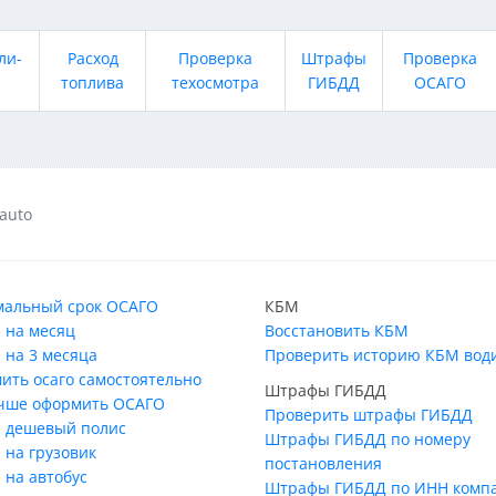
ли-
Расход
Проверка
Штрафы
Проверка
топлива
техосмотра
ГИБДД
ОСАГО
 auto
альный срок ОСАГО
КБМ
 на месяц
Восстановить КБМ
 на 3 месяца
Проверить историю КБМ вод
ить осаго самостоятельно
Штрафы ГИБДД
учше оформить ОСАГО
Проверить штрафы ГИБДД
 дешевый полис
Штрафы ГИБДД по номеру
 на грузовик
постановления
 на автобус
Штрафы ГИБДД по ИНН комп