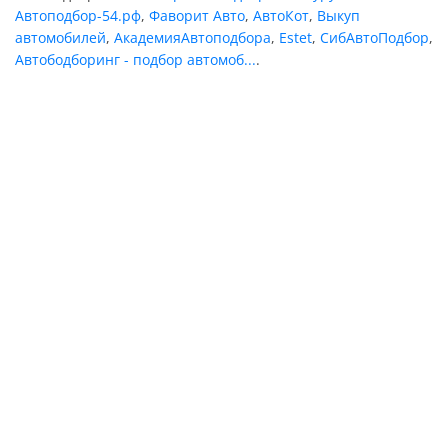
Автоподбор-54.рф
,
Фаворит Авто
,
АвтоКот
,
Выкуп
автомобилей
,
АкадемияАвтоподбора
,
Estet
,
СибАвтоПодбор
,
Автободборинг - подбор автомоб...
.