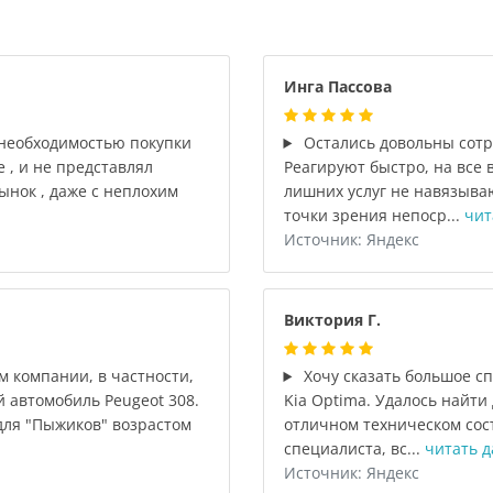
Инга Пассова
 необходимостью покупки
Остались довольны сотр
е , и не представлял
Реагируют быстро, на все 
ынок , даже с неплохим
лишних услуг не навязыва
точки зрения непоср...
чит
Источник: Яндекс
Виктория Г.
м компании, в частности,
Хочу сказать большое с
 автомобиль Peugeot 308.
Kia Optima. Удалось найти
для "Пыжиков" возрастом
отличном техническом сос
специалиста, вс...
читать д
Источник: Яндекс