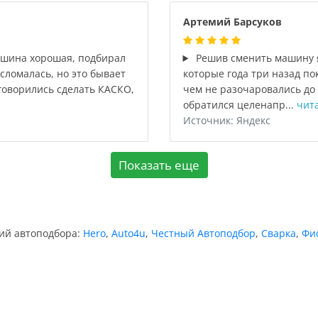
Артемий Барсуков
ашина хорошая, подбирал
Решив сменить машину я
сломалась, но это бывает
которые года три назад по
говорились сделать КАСКО,
чем не разочаровались до 
обратился целенапр...
чит
Источник: Яндекс
Показать еще
ний автоподбора:
Hero
,
Auto4u
,
Честный Автоподбор
,
Сварка
,
Фи