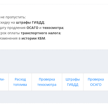
не пропустить:
скидку на
штрафы ГИБДД
;
дату продления
ОСАГО
и
техосмотра
;
срок оплаты
транспортного налога
;
изменения в
истории КБМ
.
ли-
Расход
Проверка
Штрафы
Проверка
топлива
техосмотра
ГИБДД
ОСАГО