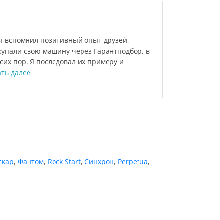
 вспомнил позитивный опыт друзей,
купали свою машину через Гарантподбор, в
сих пор. Я последовал их примеру и
ать далее
скар
,
Фантом
,
Rock Start
,
Синхрон
,
Perpetua
,