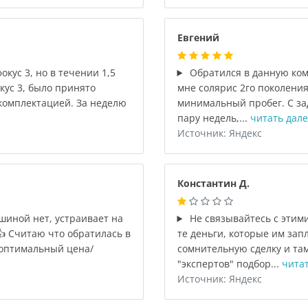
Евгений
кус 3, но в течении 1,5
Обратился в данную ком
кус 3, было принято
мне солярис 2го поколени
 комплектацией. За неделю
минимальный пробег. С за
пару недель,...
читать дале
Источник: Яндекс
Константин Д.
иной нет, устраивает на
Не связывайтесь с этим
👍 Считаю что обратилась в
те деньги, которые им зап
 оптимальный цена/
сомнительную сделку и там
"экспертов" подбор...
читат
Источник: Яндекс