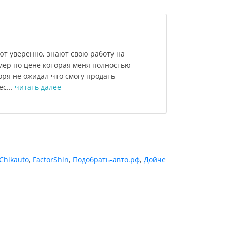
ют уверенно, знают свою работу на
мер по цене которая меня полностью
оря не ожидал что смогу продать
ес...
читать далее
Chikauto
,
FactorShin
,
Подобрать-авто.рф
,
Дойче