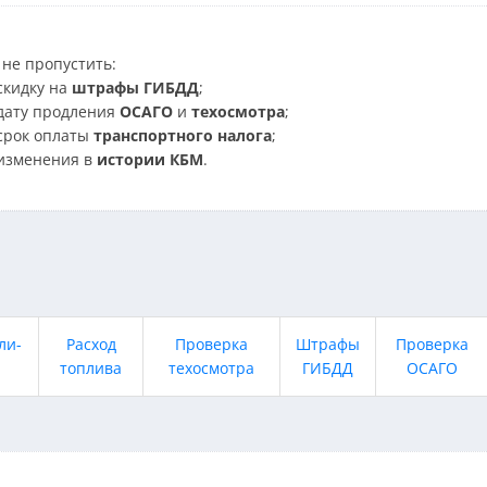
не пропустить:
скидку на
штрафы ГИБДД
;
дату продления
ОСАГО
и
техосмотра
;
срок оплаты
транспортного налога
;
изменения в
истории КБМ
.
ли-
Расход
Проверка
Штрафы
Проверка
топлива
техосмотра
ГИБДД
ОСАГО