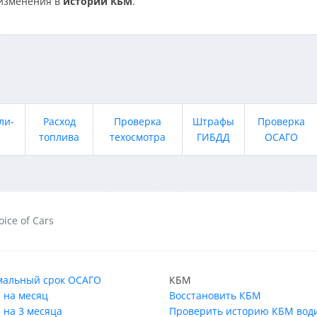
изменения в
истории КБМ
.
ли-
Расход
Проверка
Штрафы
Проверка
топлива
техосмотра
ГИБДД
ОСАГО
oice of Cars
альный срок ОСАГО
КБМ
 на месяц
Восстановить КБМ
 на 3 месяца
Проверить историю КБМ вод