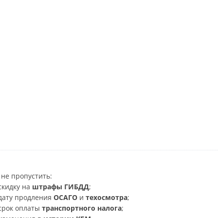
не пропустить:
скидку на
штрафы ГИБДД
;
дату продления
ОСАГО
и
техосмотра
;
срок оплаты
транспортного налога
;