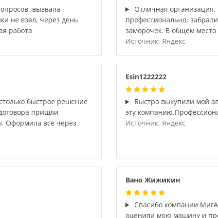
опросов, вызвала
Отличная организация.
ки не взял, через день
профессионально, забрали 
ая работа
заморочек. В общем место
Источник: Яндекс
Esin1222222
астолько быстрое решение
Быстро выкупили мой ав
 договора пришли
эту компанию.Профессион
ы. Оформила все через
Источник: Яндекс
Вано Жижикин
Спасибо компании МигАв
оценили мою машину и пр