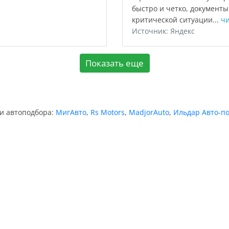
быстро и четко, документ
критической ситуации...
чи
Источник: Яндекс
Показать еще
ии автоподбора:
МигАвто
,
Rs Motors
,
MadjorAuto
,
Ильдар Авто-п