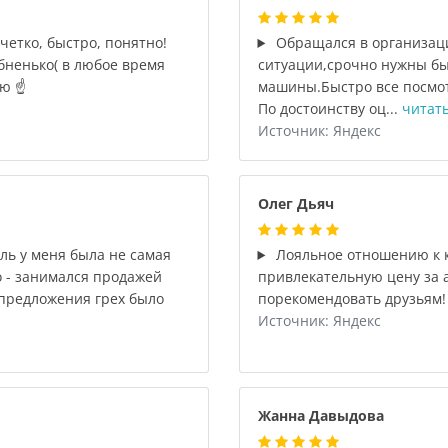
четко, быстро, понятно!
Обращался в организац
бненько( в любое время
ситуации,срочно нужны бы
ю ☝️
машины.Быстро все посмот
По достоинству оц...
читать
Источник: Яндекс
Олег Дьяч
ь у меня была не самая
Лояльное отношению к к
о - занимался продажей
привлекательную цену за а
 предложения грех было
порекомендовать друзьям!
Источник: Яндекс
Жанна Давыдова