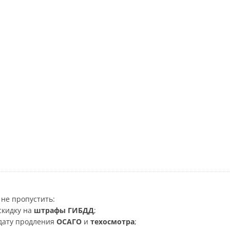
не пропустить:
скидку на
штрафы ГИБДД
;
дату продления
ОСАГО
и
техосмотра
;