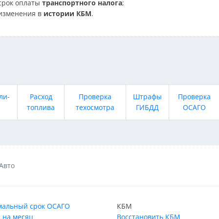
срок оплаты
транспортного налога
;
изменения в
истории КБМ
.
ли-
Расход
Проверка
Штрафы
Проверка
топлива
техосмотра
ГИБДД
ОСАГО
Авто
альный срок ОСАГО
КБМ
 на месяц
Восстановить КБМ