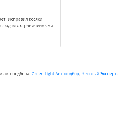
ает. Исправил косяки
щь людям с ограниченными
ии автоподбора:
Green Light Автоподбор
,
Честный Эксперт
.