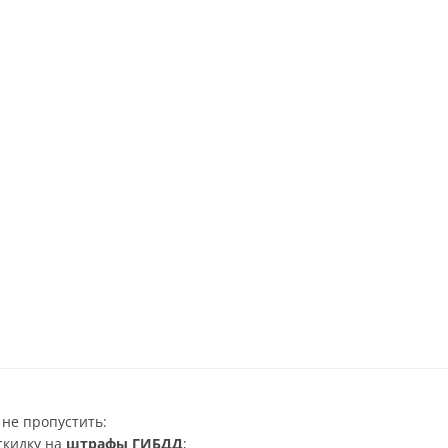
не пропустить:
скидку на
штрафы ГИБДД
;