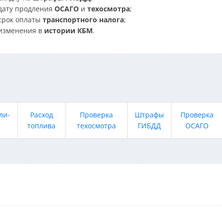
дату продления
ОСАГО
и
техосмотра
;
срок оплаты
транспортного налога
;
изменения в
истории КБМ
.
ли-
Расход
Проверка
Штрафы
Проверка
топлива
техосмотра
ГИБДД
ОСАГО