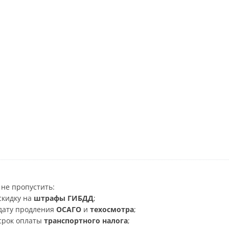
не пропустить:
скидку на
штрафы ГИБДД
;
дату продления
ОСАГО
и
техосмотра
;
срок оплаты
транспортного налога
;