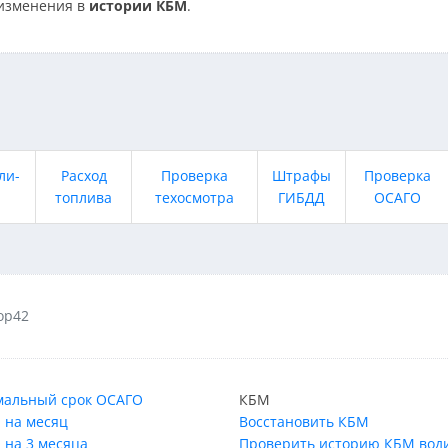
изменения в
истории КБМ
.
ли-
Расход
Проверка
Штрафы
Проверка
топлива
техосмотра
ГИБДД
ОСАГО
ор42
альный срок ОСАГО
КБМ
 на месяц
Восстановить КБМ
 на 3 месяца
Проверить историю КБМ вод