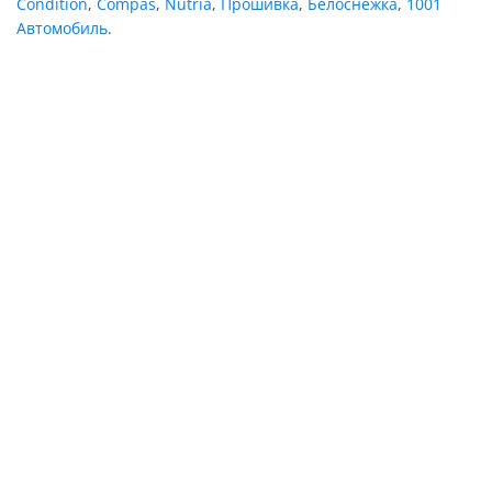
Condition
,
Compas
,
Nutria
,
Прошивка
,
Белоснежка
,
1001
Автомобиль
.