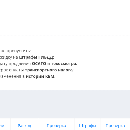
не пропустить:
скидку на
штрафы ГИБДД
;
дату продления
ОСАГО
и
техосмотра
;
срок оплаты
транспортного налога
;
изменения в
истории КБМ
.
ли-
Расход
Проверка
Штрафы
Проверка