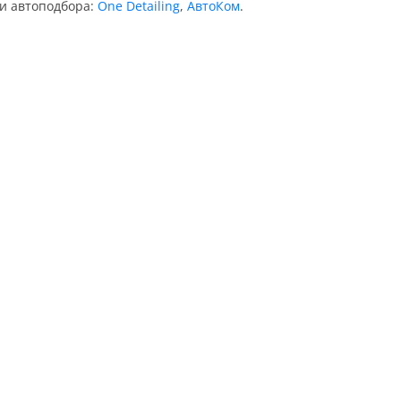
ии автоподбора:
One Detailing
,
АвтоКом
.