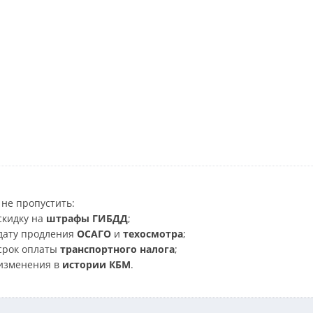
не пропустить:
скидку на
штрафы ГИБДД
;
дату продления
ОСАГО
и
техосмотра
;
срок оплаты
транспортного налога
;
изменения в
истории КБМ
.