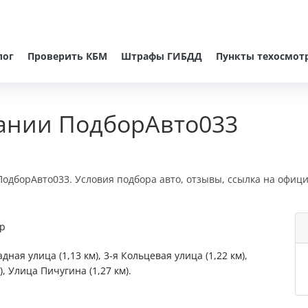
лог
Проверить КБМ
Штрафы ГИБДД
Пункты техосмот
ании ПодборАвто033
одборАвто033. Условия подбора авто, отзывы, ссылка на офиц
ир
дная улица (1,13 км), 3-я Кольцевая улица (1,22 км),
, Улица Пичугина (1,27 км).