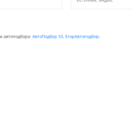
Источник: Яндекс
ии автоподбора:
АвтоПодбор 33
,
ЕгорАвтоподбор
.