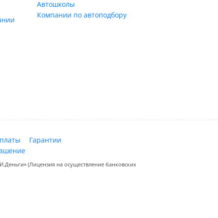
Автошколы
Компании по автоподбору
ании
оплаты
Гарантии
лашение
.Деньги» (Лицензия на осуществление банковских