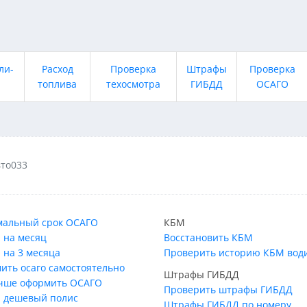
ли-
Расход
Проверка
Штрафы
Проверка
топлива
техосмотра
ГИБДД
ОСАГО
то033
альный срок ОСАГО
КБМ
 на месяц
Восстановить КБМ
 на 3 месяца
Проверить историю КБМ вод
ить осаго самостоятельно
Штрафы ГИБДД
учше оформить ОСАГО
Проверить штрафы ГИБДД
 дешевый полис
Штрафы ГИБДД по номеру