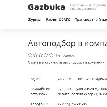
Справочник и инструменты
в помощь водителю
Журнал
Расчет ОСАГО
Транспортный на
Автоподбор в комп
Нет оценок
Отзывы и стоимость автоподбора в компании П
Адрес:
ул. Левино Поле, 46, Владим
Ближайшие
Сущёвская улица (520 м), Запа
остановки:
Левитановский сквер (1,26 км)
Телефоны:
+7 (915) 752-84-86