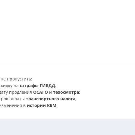
не пропустить:
скидку на
штрафы ГИБДД
;
дату продления
ОСАГО
и
техосмотра
;
срок оплаты
транспортного налога
;
изменения в
истории КБМ
.