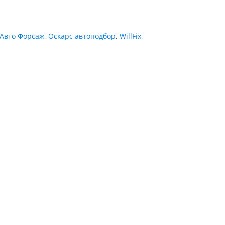
Авто Форсаж
,
Оскарс автоподбор
,
WillFix
,