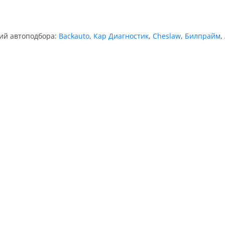
ний автоподбора:
Backauto
,
Кар Диагностик
,
Cheslaw
,
Билпрайм
,