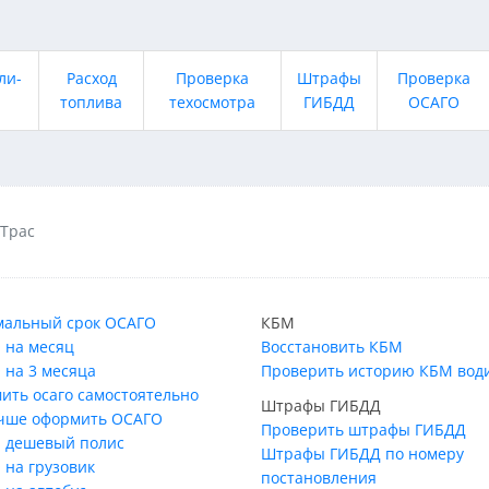
ли-
Расход
Проверка
Штрафы
Проверка
топлива
техосмотра
ГИБДД
ОСАГО
 Трас
альный срок ОСАГО
КБМ
 на месяц
Восстановить КБМ
 на 3 месяца
Проверить историю КБМ вод
ить осаго самостоятельно
Штрафы ГИБДД
учше оформить ОСАГО
Проверить штрафы ГИБДД
 дешевый полис
Штрафы ГИБДД по номеру
 на грузовик
постановления