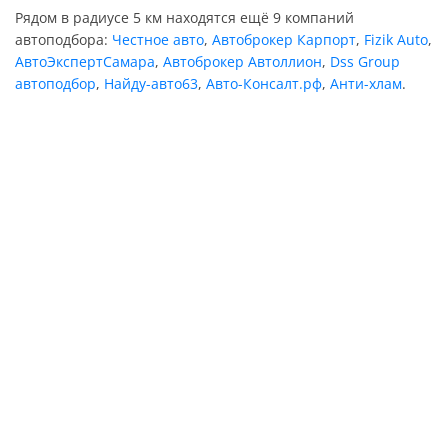
Рядом в радиусе 5 км находятся ещё 9 компаний
автоподбора:
Честное авто
,
Автоброкер Карпорт
,
Fizik Auto
,
АвтоЭкспертСамара
,
Автоброкер Автоллион
,
Dss Group
автоподбор
,
Найду-авто63
,
Авто-Консалт.рф
,
Анти-хлам
.