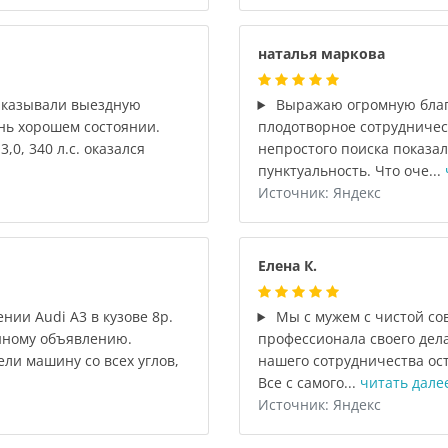
наталья маркова
заказывали выездную
Выражаю огромную благо
нь хорошем состоянии.
плодотворное сотрудничест
,0, 340 л.с. оказался
непростого поиска показа
пунктуальность. Что оче...
Источник: Яндекс
Елена К.
ии Audi A3 в кузове 8p.
Мы с мужем с чистой со
нному объявлению.
профессионала своего дела
ли машину со всех углов,
нашего сотрудничества ос
Все с самого...
читать дале
Источник: Яндекс