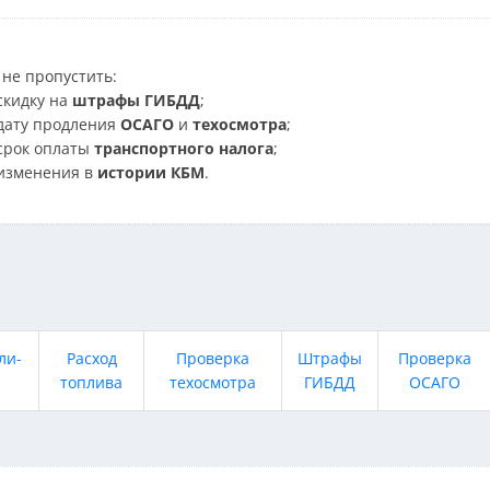
не пропустить:
скидку на
штрафы ГИБДД
;
дату продления
ОСАГО
и
техосмотра
;
срок оплаты
транспортного налога
;
изменения в
истории КБМ
.
ли-
Расход
Проверка
Штрафы
Проверка
топлива
техосмотра
ГИБДД
ОСАГО