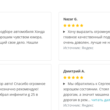
Nazar G.
подборе автомобиля Хонда
Хочу выразить огромную
хорошим чувством юмора,
главное качественный под
щий свое дело. Нашли
очень доволен, лучше не н
Источник: Яндекс
Дмитрий А.
р авто! Спасибо огромное
Мы обратились к Сергею
днозначно рекомендую!
хорошем состоянии. Стоял
брал инфинити g 25 в
дорогам, а значит машина 
дорогая в рем...
читать да
Источник: Яндекс