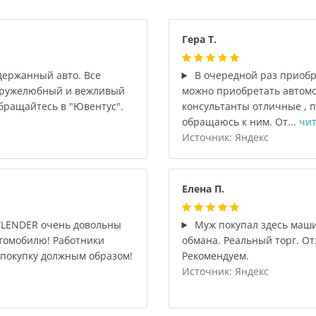
Гера Т.
держанный авто. Все
В очередной раз приобр
 Дружелюбный и вежливый
можно приобретать автомо
обращайтесь в "Ювентус".
консультанты отличные , п
обращаюсь к ним. От...
чит
Источник: Яндекс
Елена П.
TLENDER очень довольны
Муж покупал здесь машин
втомобилю! Работники
обмана. Реальный торг. О
 покупку должным образом!
Рекомендуем.
Источник: Яндекс