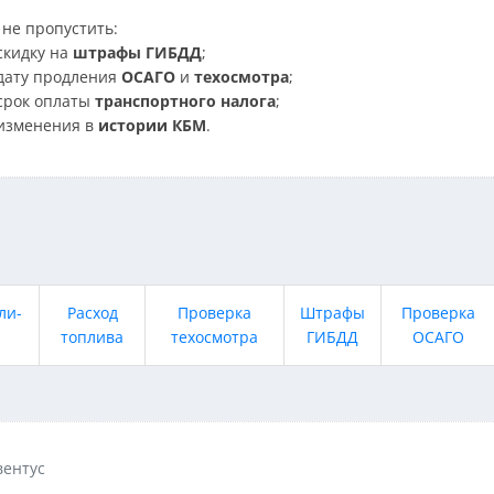
не пропустить:
скидку на
штрафы ГИБДД
;
дату продления
ОСАГО
и
техосмотра
;
срок оплаты
транспортного налога
;
изменения в
истории КБМ
.
ли-
Расход
Проверка
Штрафы
Проверка
топлива
техосмотра
ГИБДД
ОСАГО
ентус