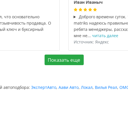
Иван Иваныч
л, что основательно
Доброго времени суток. 
отзывчивость продавца. О
matriks надеюсь правильн
нный ключ и буксирный
ребята менеджеры, рассказ
мне не...
читать далее
Источник: Яндекс
Показать еще
ий автоподбора:
ЭкспертАвто
,
Аави Авто
,
Локал
,
Вилья Реал
,
OMG