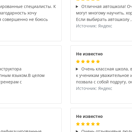
цированные специалисты. К
Отличная автошкола! Оч
агодарность хочу
могут многому научить, х
 я совершенно не боюсь
Если выбирать автошколу , 
Источник: Яндекс
Не известно
нструктора
Очень классная школа, 
упным языком.В целом
к ученикам уважительное и
тренерам с
позвала с собой подругу, о
Источник: Яндекс
Не известно
квалификацированные
Очень отзывчивые люди 