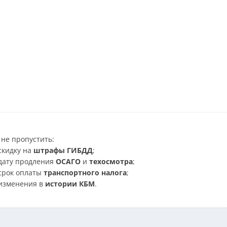
не пропустить:
скидку на
штрафы ГИБДД
;
дату продления
ОСАГО
и
техосмотра
;
срок оплаты
транспортного налога
;
изменения в
истории КБМ
.