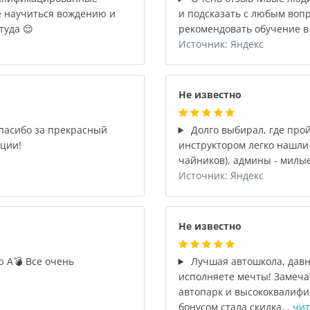
е научиться вождению и
и подсказать с любым вопр
туда 😌
рекомендовать обучение в 
Источник: Яндекс
Не известно
спасибо за прекрасный
Долго выбирал, где прой
ации!
инструктором легко нашли
чайников), админы - милы
Источник: Яндекс
Не известно
 А💣 Все очень
Лучшая автошкола, давно
исполняете мечты! Замеча
автопарк и высококвалиф
бонусом стала скидка...
чит