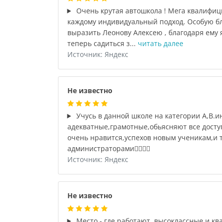
Очень крутая автошкола ! Мега квалифи
каждому индивидуальный подход. Особую бл
выразить Леонову Алексею , благодаря ему
теперь садиться з...
читать далее
Источник: Яндекс
Не известно
Учусь в данной школе на категории А,В.и
адекватные,грамотные,обьясняют все дост
очень нравится,успехов новым ученикам,и 
администраторами👍🏻👍🏻
Источник: Яндекс
Не известно
Место - где работают ,высоклассные и 