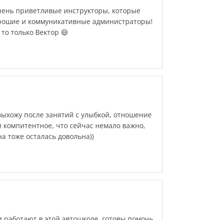
ень приветливые инструкторы, которые
орошие и коммуникативные администраторы!
то только Вектор 😄
выхожу после занятий с улыбкой, отношение
 компитентное, что сейчас немало важно,
на тоже осталась довольна))
работают в этой автошколе, готовы помочь