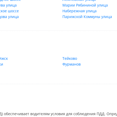
ева улица
Марии Рябининой улица
ское шоссе
Набережная улица
цова улица
Парижской Коммуны улица
лжск
Тейково
ки
Фурманов
) обеспечивает водителям условия для соблюдения ПДД. Опред