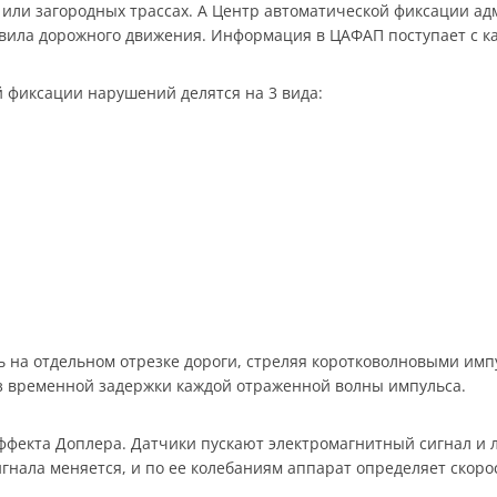
 или загородных трассах. А Центр автоматической фиксации 
ила дорожного движения. Информация в ЦАФАП поступает с ка
 фиксации нарушений делятся на 3 вида:
ь на отдельном отрезке дороги, стреляя коротковолновыми и
из временной задержки каждой отраженной волны импульса.
фекта Доплера. Датчики пускают электромагнитный сигнал и л
гнала меняется, и по ее колебаниям аппарат определяет скоро