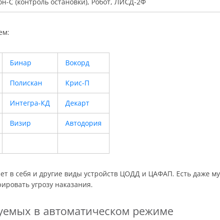
он-С (контроль остановки), Робот, ЛИСД-2Ф
ем:
Бинар
Вокорд
Полискан
Крис-П
Интегра-КД
Декарт
Визир
Автодория
т в себя и другие виды устройств ЦОДД и ЦАФАП. Есть даже му
рировать угрозу наказания.
уемых в автоматическом режиме