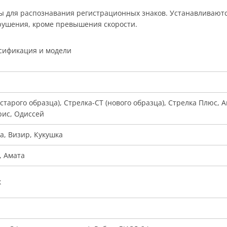
для распознавания регистрационных знаков. Устанавливаются 
рушения, кроме превышения скорости.
сификация и модели
(старого образца), Стрелка-СТ (нового образца), Стрелка Плюс, 
рис, Одиссей
а, Визир, Кукушка
, Амата
к