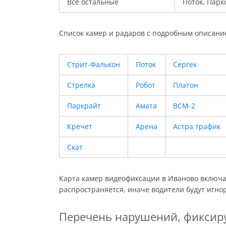
Все остальные
Поток, Парк
Список камер и радаров с подробным описани
Стрит-Фалькон
Поток
Сергек
Стрелка
Робот
Платон
Паркрайт
Амата
ВСМ-2
Кречет
Арена
Астра трафик
Скат
Карта камер видеофиксации в Иваново включае
распространяется, иначе водители будут игно
Перечень нарушений, фиксир