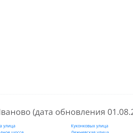
ваново (дата обновления 01.08.2
а улица
Куконковых улица
одное шоссе
Лежневская улица