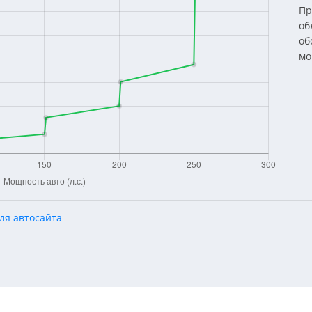
Пр
об
об
мо
ля автосайта