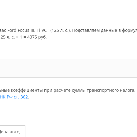
с Ford Focus III, Ti VCT (125 л. с.). Подставляем данные в форм
5 л. с. × 1 = 4375 руб.
ьные коэффициенты при расчете суммы транспортного налога. 
 НК РФ ст. 362
.
ена авто,