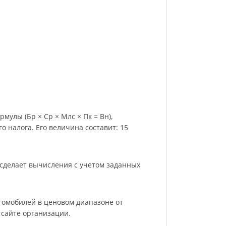
мулы (Бр × Ср × Млс × Пк = Вн),
 налога. Его величина составит: 15
 сделает вычисления с учетом заданных
томобилей в ценовом диапазоне от
 сайте организации.