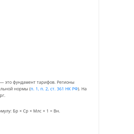
 — это фундамент тарифов. Регионы
ельной нормы (
п. 1, п. 2, ст. 361 НК РФ
). На
рг.
улу: Бр × Ср × Млс × 1 = Вн.