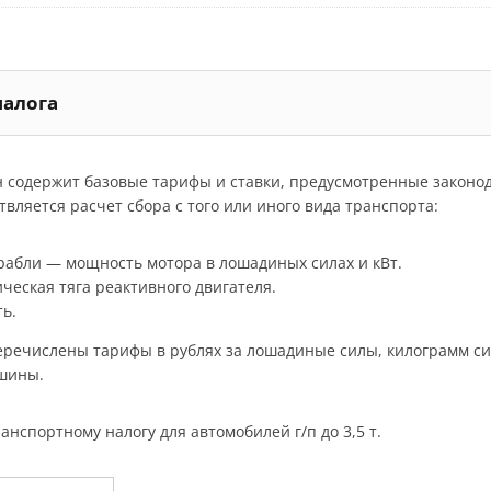
налога
н содержит базовые тарифы и ставки, предусмотренные законо
вляется расчет сбора с того или иного вида транспорта:
орабли — мощность мотора в лошадиных силах и кВт.
ческая тяга реактивного двигателя.
ь.
речислены тарифы в рублях за лошадиные силы, килограмм силы
ашины.
анспортному налогу для автомобилей г/п до 3,5 т.