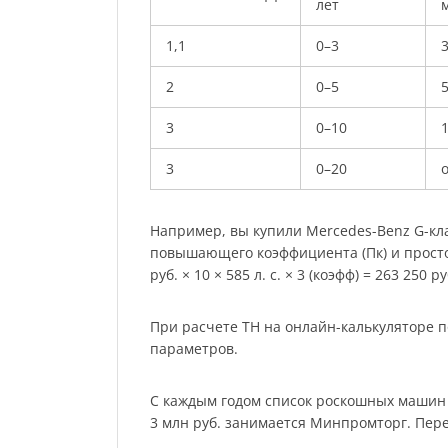
лет
м
1,1
0–3
2
0–5
3
0–10
3
0–20
о
Например, вы купили Mercedes-Benz G-клас
повышающего коэффициента (Пк) и простог
руб. × 10 × 585 л. с. × 3 (коэфф) = 263 250 ру
При расчете ТН на онлайн-калькуляторе п
параметров.
С каждым годом список роскошных машин р
3 млн руб. занимается Минпромторг. Пер