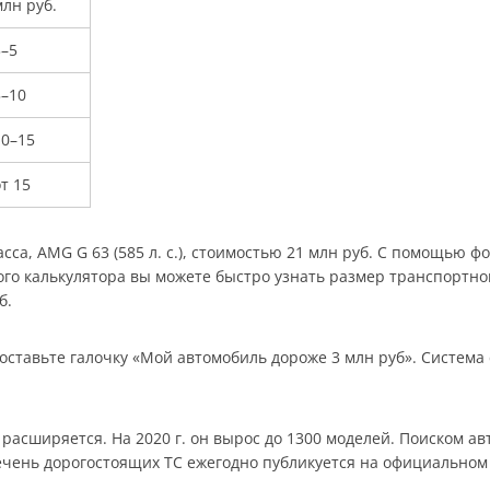
лн руб.
3–5
5–10
10–15
т 15
са, AMG G 63 (585 л. с.), стоимостью 21 млн руб. С помощью фор
о калькулятора вы можете быстро узнать размер транспортного
б.
оставьте галочку «Мой автомобиль дороже 3 млн руб». Система
асширяется. На 2020 г. он вырос до 1300 моделей. Поиском ав
ечень дорогостоящих ТС ежегодно публикуется на официальном