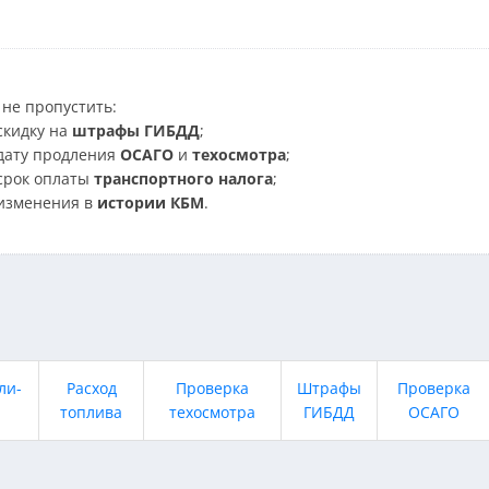
не пропустить:
скидку на
штрафы ГИБДД
;
дату продления
ОСАГО
и
техосмотра
;
срок оплаты
транспортного налога
;
изменения в
истории КБМ
.
ли-
Расход
Проверка
Штрафы
Проверка
топлива
техосмотра
ГИБДД
ОСАГО