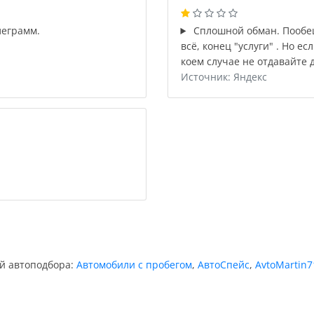
леграмм.
Сплошной обман. Пообещ
всё, конец "услуги" . Но ес
коем случае не отдавайте 
Источник: Яндекс
ий автоподбора:
Автомобили с пробегом
,
АвтоСпейс
,
AvtoMartin7