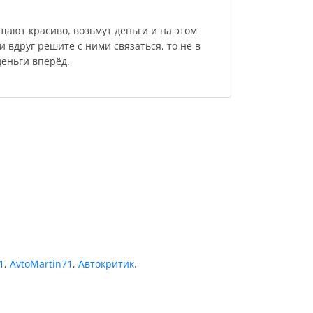
ают красиво, возьмут деньги и на этом
ли вдруг решите с ними связаться, то не в
деньги вперёд.
1
,
AvtoMartin71
,
Автокритик
.