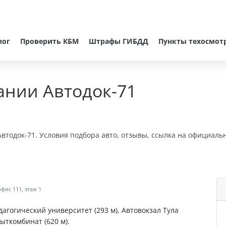
лог
Проверить КБМ
Штрафы ГИБДД
Пункты техосмот
ании Автодок-71
втодок-71. Условия подбора авто, отзывы, ссылка на официаль
фис 111, этаж 1
агогический университет (293 м), Автовокзал Тула
Быткомбинат (620 м).