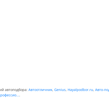
ний автоподбора:
Автоотличник
,
Genius
,
Hayalpodbor.ru
,
Авто-по
рофессио...
.