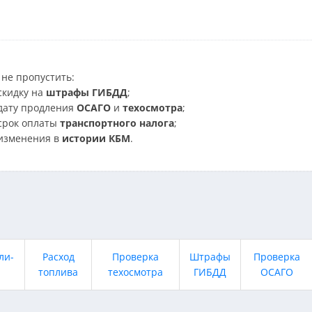
не пропустить:
скидку на
штрафы ГИБДД
;
дату продления
ОСАГО
и
техосмотра
;
срок оплаты
транспортного налога
;
изменения в
истории КБМ
.
ли-
Расход
Проверка
Штрафы
Проверка
топлива
техосмотра
ГИБДД
ОСАГО