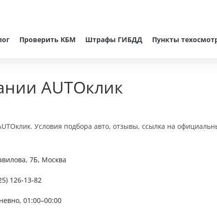
лог
Проверить КБМ
Штрафы ГИБДД
Пункты техосмот
пании AUTOклик
UTOклик. Условия подбора авто, отзывы, ссылка на официальн
авилова, 7Б, Москва
25) 126-13-82
невно, 01:00–00:00