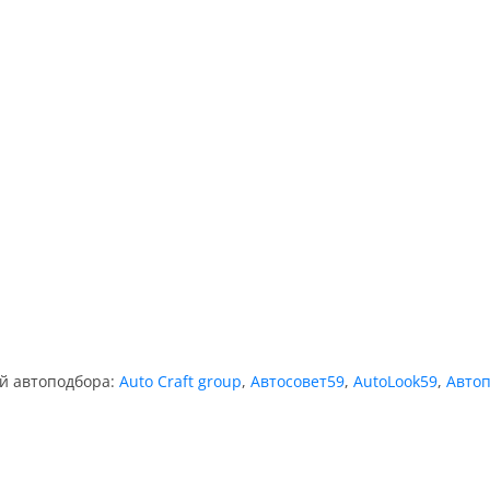
ий автоподбора:
Auto Craft group
,
Автосовет59
,
AutoLook59
,
Авто