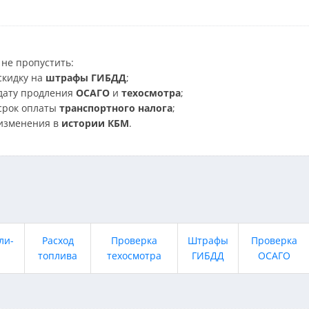
не пропустить:
скидку на
штрафы ГИБДД
;
дату продления
ОСАГО
и
техосмотра
;
срок оплаты
транспортного налога
;
изменения в
истории КБМ
.
ли-
Расход
Проверка
Штрафы
Проверка
топлива
техосмотра
ГИБДД
ОСАГО