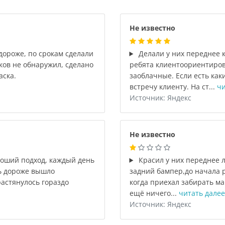
Не известно
дороже, по срокам сделали
Делали у них переднее 
ков не обнаружил, сделано
ребята клиентоориентиров
аска.
заоблачные. Если есть как
встречу клиенту. На ст...
чи
Источник: Яндекс
Не известно
роший подход, каждый день
Красил у них переднее 
ть дороже вышло
задний бампер,до начала р
растянулось гораздо
когда приехал забирать м
ещё ничего...
читать далее
Источник: Яндекс