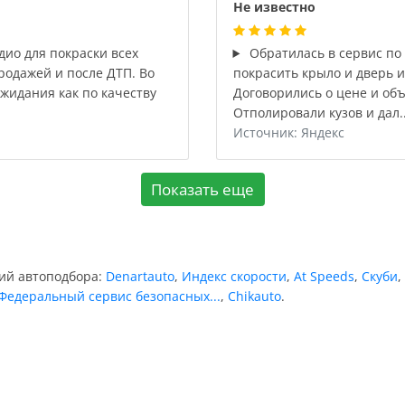
Не известно
ио для покраски всех
Обратилась в сервис по
родажей и после ДТП. Во
покрасить крыло и дверь 
ожидания как по качеству
Договорились о цене и объ
Отполировали кузов и дал.
Источник: Яндекс
Показать еще
ний автоподбора:
Denartauto
,
Индекс скорости
,
At Speeds
,
Скуби
,
Федеральный сервис безопасных...
,
Chikauto
.