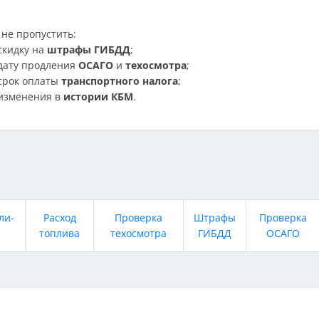
не пропустить:
скидку на
штрафы ГИБДД
;
дату продления
ОСАГО
и
техосмотра
;
срок оплаты
транспортного налога
;
изменения в
истории КБМ
.
ли-
Расход
Проверка
Штрафы
Проверка
топлива
техосмотра
ГИБДД
ОСАГО