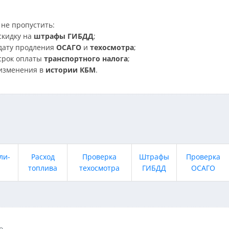
не пропустить:
скидку на
штрафы ГИБДД
;
дату продления
ОСАГО
и
техосмотра
;
срок оплаты
транспортного налога
;
изменения в
истории КБМ
.
ли-
Расход
Проверка
Штрафы
Проверка
топлива
техосмотра
ГИБДД
ОСАГО
o