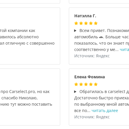
Натэлла Г.
той компании как
Всем привет. Познакоми
равилось абсолютно
автомобиль 🚗. Больше час
ал отличную с совершенно
показалось, что он знает 
соответственно у ме...
чита
Источник: Яндекс
Елена Фомина
ро Carselect.pro, но как
Обратилась в carselect 
е спасибо Николаю,
Достаточно быстро приеха
ению тут можно поставить
по выбранному мной автом
все по...
читать далее
Источник: Яндекс