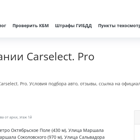
лог
Проверить КБМ
Штрафы ГИБДД
Пункты техосмот
нии Carselect. Pro
rselect. Pro. Условия подбора авто, отзывы, ссылка на официа
ва от арки, этаж 1й
Метро Октябрьское Поле (430 м), Улица Маршала
аршала Соколовского (970 м), Улица Сальвадора