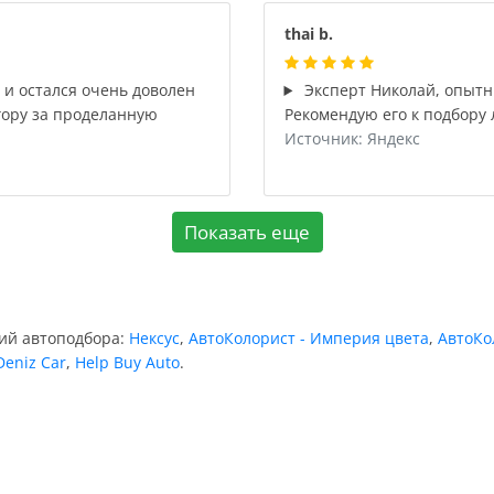
thai b.
o и остался очень доволен
Эксперт Николай, опытн
гору за проделанную
Рекомендую его к подбору
Источник: Яндекс
Показать еще
ний автоподбора:
Нексус
,
АвтоКолорист - Империя цвета
,
АвтоКо
Deniz Car
,
Help Buy Auto
.