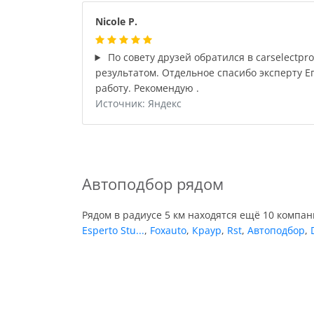
Nicole P.
По совету друзей обратился в carselectpr
результатом. Отдельное спасибо эксперту Е
работу. Рекомендую .
Источник: Яндекс
Автоподбор рядом
Рядом в радиусе 5 км находятся ещё 10 компа
Esperto Stu...
,
Foxauto
,
Краур
,
Rst
,
Автоподбор
,