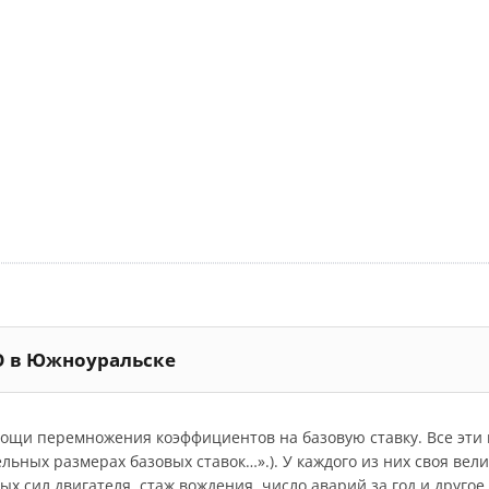
ГО в Южноуральске
мощи перемножения коэффициентов на базовую ставку. Все эт
дельных размерах базовых ставок…».). У каждого из них своя ве
 сил двигателя, стаж вождения, число аварий за год и другое.