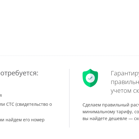
отребуется:
Гарантир
правильн
учетом ск
я
ли СТС (свидетельство о
Сделаем правильный расч
минимальному тарифу, со
вы найдете дешевле — ск
ами найдем его номер