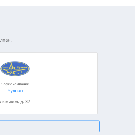
улпан.
1 офис компании
Чулпан
фтяников, д. 37