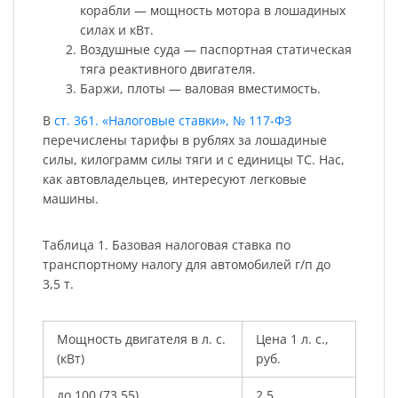
корабли — мощность мотора в лошадиных
силах и кВт.
Воздушные суда — паспортная статическая
тяга реактивного двигателя.
Баржи, плоты — валовая вместимость.
В
ст. 361. «Налоговые ставки», № 117-ФЗ
перечислены тарифы в рублях за лошадиные
силы, килограмм силы тяги и с единицы ТС. Нас,
как автовладельцев, интересуют легковые
машины.
Таблица 1. Базовая налоговая ставка по
транспортному налогу для автомобилей г/п до
3,5 т.
Мощность двигателя в л. с.
Цена 1 л. с.,
(кВт)
руб.
до 100 (73,55)
2,5