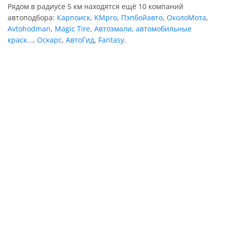
Рядом в радиусе 5 км находятся ещё 10 компаний
автоподбора:
Карпоиск
,
KMpro
,
Пэпбойавто
,
ОколоМота
,
Avtohodman
,
Magic Tire
,
Автоэмали, автомобильные
краск...
,
Оскарс
,
АвтоГид
,
Fantasy
.