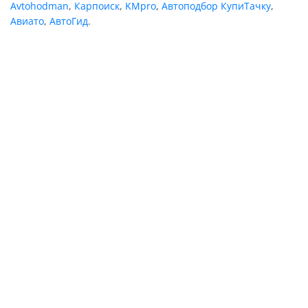
Avtohodman
,
Карпоиск
,
KMpro
,
Автоподбор КупиТачку
,
Авиато
,
АвтоГид
.