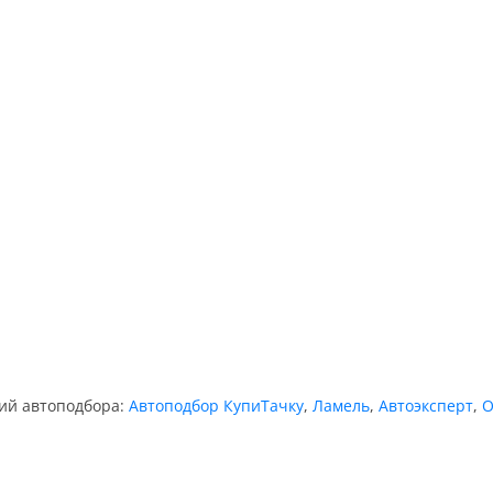
ний автоподбора:
Автоподбор КупиТачку
,
Ламель
,
Автоэксперт
,
О