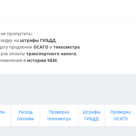
не пропустить:
скидку на
штрафы ГИБДД
;
дату продления
ОСАГО
и
техосмотра
;
срок оплаты
транспортного налога
;
изменения в
истории КБМ
.
ли-
Расход
Проверка
Штрафы
Проверка
топлива
техосмотра
ГИБДД
ОСАГО