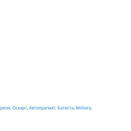
реон
,
Оскарс
,
Автопрагмат
,
Батиста
,
Military
,