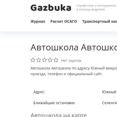
Справочник и инструменты
в помощь водителю
Журнал
Расчет ОСАГО
Транспортный на
Автошкола Автошко
Нет оценок
Автошкола Автошкола по адресу Южный микрора
проезда, телефон и официальный сайт.
Адрес:
Южный м
Ближайшие остановки:
Селенгин
Автошкола на карте