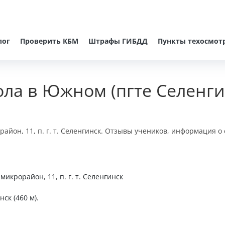
лог
Проверить КБМ
Штрафы ГИБДД
Пункты техосмот
ла в Южном (пгте Селенги
йон, 11, п. г. т. Селенгинск. Отзывы учеников, информация о 
икрорайон, 11, п. г. т. Селенгинск
ск (460 м).