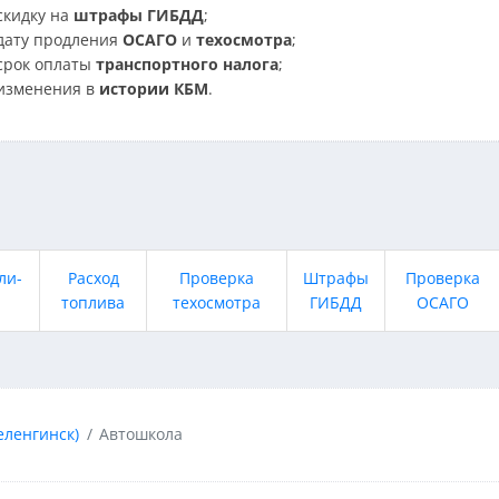
скидку на
штрафы ГИБДД
;
дату продления
ОСАГО
и
техосмотра
;
срок оплаты
транспортного налога
;
изменения в
истории КБМ
.
ли-
Расход
Проверка
Штрафы
Проверка
топлива
техосмотра
ГИБДД
ОСАГО
еленгинск)
Автошкола