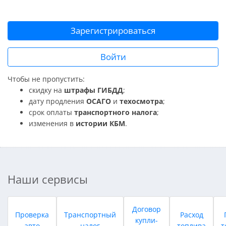
Зарегистрироваться
Войти
Чтобы не пропустить:
скидку на
штрафы ГИБДД
;
дату продления
ОСАГО
и
техосмотра
;
срок оплаты
транспортного налога
;
изменения в
истории КБМ
.
Наши сервисы
Договор
Проверка
Транспортный
Расход
купли-
авто
налог
топлива
т