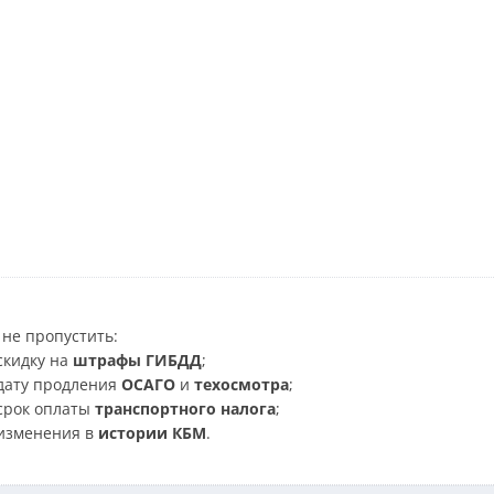
не пропустить:
скидку на
штрафы ГИБДД
;
дату продления
ОСАГО
и
техосмотра
;
срок оплаты
транспортного налога
;
изменения в
истории КБМ
.