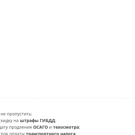
не пропустить:
скидку на
штрафы ГИБДД
;
дату продления
ОСАГО
и
техосмотра
;
срок оплаты
транспортного налога
;