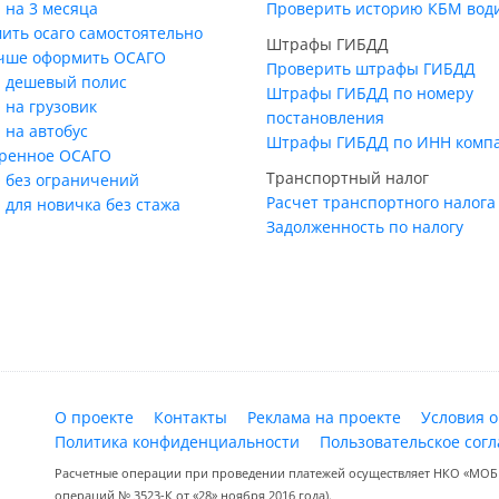
 на 3 месяца
Проверить историю КБМ вод
ить осаго самостоятельно
Штрафы ГИБДД
учше оформить ОСАГО
Проверить штрафы ГИБДД
 дешевый полис
Штрафы ГИБДД по номеру
 на грузовик
постановления
 на автобус
Штрафы ГИБДД по ИНН комп
ренное ОСАГО
Транспортный налог
 без ограничений
Расчет транспортного налога
 для новичка без стажа
Задолженность по налогу
О проекте
Контакты
Реклама на проекте
Условия 
Политика конфиденциальности
Пользовательское сог
Расчетные операции при проведении платежей осуществляет НКО «МОБИ
операций № 3523-К от «28» ноября 2016 года).