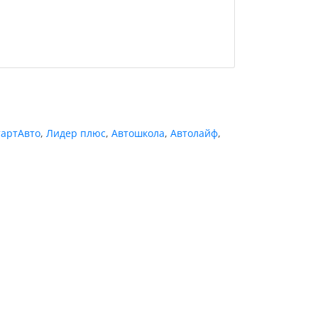
тартАвто
,
Лидер плюс
,
Автошкола
,
Автолайф
,