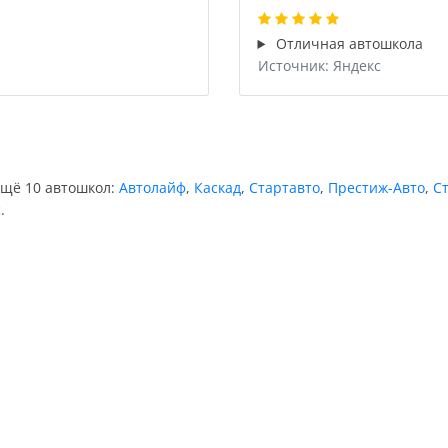
Отличная автошкола
Источник: Яндекс
ещё 10 автошкол:
Автолайф
,
Каскад
,
Стартавто
,
Престиж-Авто
,
С
с
.