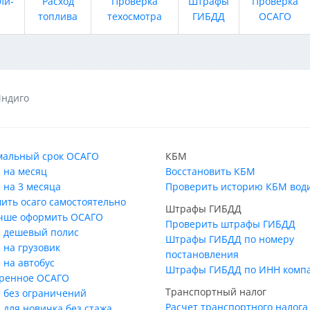
ли-
Расход
Проверка
Штрафы
Проверка
топлива
техосмотра
ГИБДД
ОСАГО
ндиго
альный срок ОСАГО
КБМ
 на месяц
Восстановить КБМ
 на 3 месяца
Проверить историю КБМ вод
ить осаго самостоятельно
Штрафы ГИБДД
учше оформить ОСАГО
Проверить штрафы ГИБДД
 дешевый полис
Штрафы ГИБДД по номеру
 на грузовик
постановления
 на автобус
Штрафы ГИБДД по ИНН комп
ренное ОСАГО
Транспортный налог
 без ограничений
Расчет транспортного налога
 для новичка без стажа