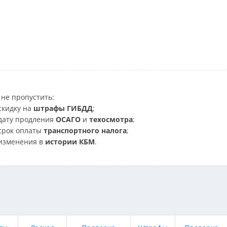
не пропустить:
скидку на
штрафы ГИБДД
;
дату продления
ОСАГО
и
техосмотра
;
срок оплаты
транспортного налога
;
изменения в
истории КБМ
.