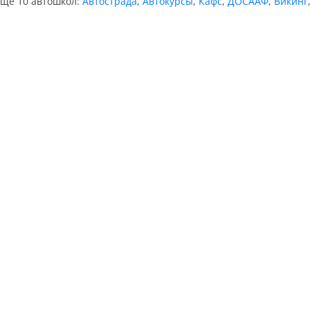
ещё 10 автошкол:
Автострада
,
Автокурсы
,
Кафс
,
ДОСААФ
,
Викинг