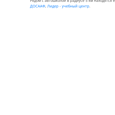
Рядом с автошколой в радиусе 5 км находятся 
ДОСААФ
,
Лидер - учебный центр
.