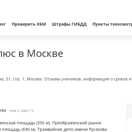
лог
Проверить КБМ
Штрафы ГИБДД
Пункты техосмот
люс в Москве
а, 51, стр. 1, Москва. Отзывы учеников, информация о сроках и
сква
этаж 2, офис 15
аженская площадь (350 м), Преображенский рынок
я площадь (690 м), Трамвайное депо имени Русакова