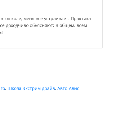
втошколе, меня всё устраивает. Практика
все доходчиво обьясняют; В общем, всем
ь!
го
,
Школа Экстрим драйв
,
Авто-Авис