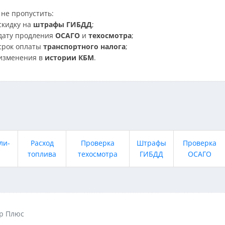
не пропустить:
скидку на
штрафы ГИБДД
;
дату продления
ОСАГО
и
техосмотра
;
срок оплаты
транспортного налога
;
изменения в
истории КБМ
.
ли-
Расход
Проверка
Штрафы
Проверка
топлива
техосмотра
ГИБДД
ОСАГО
ар Плюс