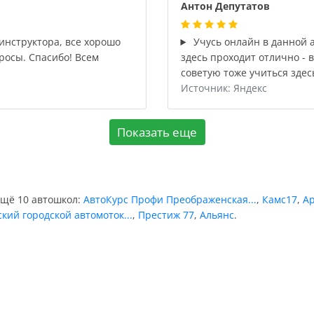
Антон Депутатов
нструктора, все хорошо
Учусь онлайн в данной а
росы. Спасибо! Всем
здесь проходит отлично - 
советую тоже учиться здес
Источник: Яндекс
Показать еще
ещё 10 автошкол:
АвтоКурс Профи Преображенская...
,
Камс17
,
Ар
кий городской автомоток...
,
Престиж 77
,
Альянс
.