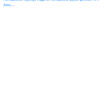
Баш...
.