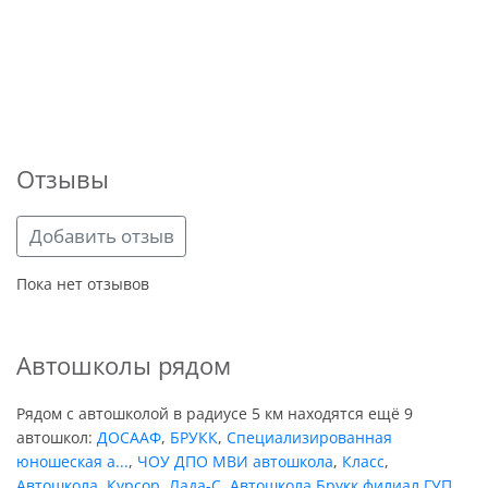
Отзывы
Добавить отзыв
Пока нет отзывов
Автошколы рядом
Рядом с автошколой в радиусе 5 км находятся ещё 9
автошкол:
ДОСААФ
,
БРУКК
,
Специализированная
юношеская а...
,
ЧОУ ДПО МВИ автошкола
,
Класс
,
Автошкола
,
Курсор
,
Лада-С
,
Автошкола Брукк филиал ГУП