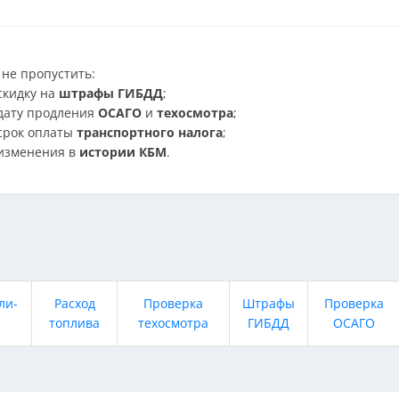
не пропустить:
скидку на
штрафы ГИБДД
;
дату продления
ОСАГО
и
техосмотра
;
срок оплаты
транспортного налога
;
изменения в
истории КБМ
.
ли-
Расход
Проверка
Штрафы
Проверка
топлива
техосмотра
ГИБДД
ОСАГО