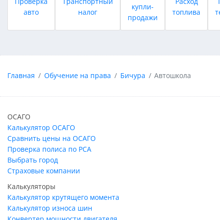
Проверка
Транспортный
Расход
купли-
авто
налог
топлива
т
продажи
Главная
Обучение на права
Бичура
Автошкола
ОСАГО
Калькулятор ОСАГО
Сравнить цены на ОСАГО
Проверка полиса по РСА
Выбрать город
Страховые компании
Калькуляторы
Калькулятор крутящего момента
Калькулятор износа шин
Конвертер мощности двигателя