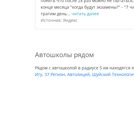
понять что после 2х раз можно не пытаться
конце месяца "когда будут экзамены?" - "7 чи
тратим день...
читать далее
Источник: Яндекс
Автошколы рядом
Рядом с автошколой в радиусе 5 км находятся 
Игу
,
37 Регион
,
Автолицей
,
Шуйский Технологич