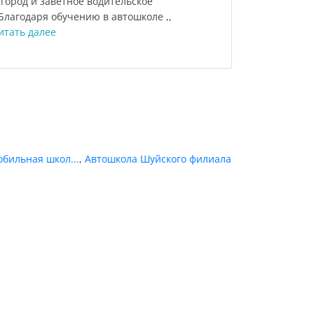
 город и заветное водительское
Благодаря обучению в автошколе ,,
итать далее
бильная школ...
,
Автошкола Шуйского филиала