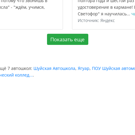
, потому что звонишь в
полтора года и шестой раз
сла" - "ждём, учимся,
удостоверение в кармане! 
Светофор" я научилась...
ч
Источник: Яндекс
Показать еще
ещё 7 автошкол:
Шуйская Автошкола
,
Ягуар
,
ПОУ Шуйская автомо
еский коллед...
.