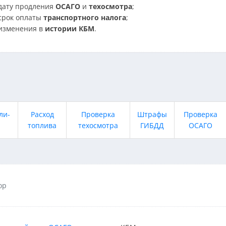
дату продления
ОСАГО
и
техосмотра
;
срок оплаты
транспортного налога
;
изменения в
истории КБМ
.
ли-
Расход
Проверка
Штрафы
Проверка
топлива
техосмотра
ГИБДД
ОСАГО
ор