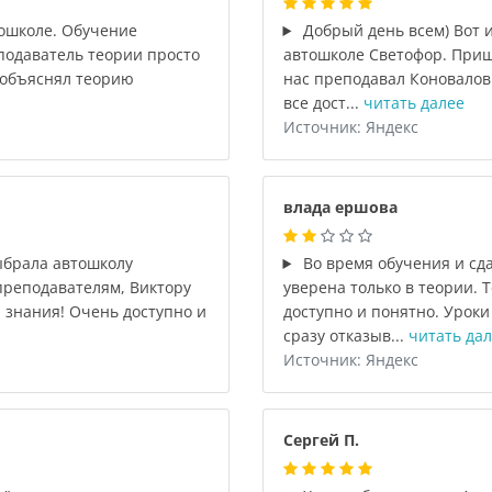
ошколе. Обучение
Добрый день всем) Вот и
подаватель теории просто
автошколе Светофор. Приш
 объяснял теорию
нас преподавал Коновалов
все дост...
читать далее
Источник: Яндекс
влада ершова
ыбрала автошколу
Во время обучения и сд
преподавателям, Виктору
уверена только в теории.
 знания! Очень доступно и
доступно и понятно. Уроки
сразу отказыв...
читать да
Источник: Яндекс
Сергей П.