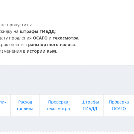
не пропустить:
скидку на
штрафы ГИБДД
;
дату продления
ОСАГО
и
техосмотра
;
срок оплаты
транспортного налога
;
изменения в
истории КБМ
.
ли-
Расход
Проверка
Штрафы
Проверка
топлива
техосмотра
ГИБДД
ОСАГО